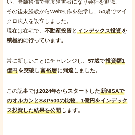
い、脊髄損傷で重度障害者になり会社を退職。
その後未経験からWeb制作を独学し、54歳でマイ
クロ法人を設立しました。
現在は在宅で、
不動産投資と
インデックス投資
を
積極的に行っています。
常に新しいことにチャレンジし、
57歳で
投資額1
億円
を突破し
富裕層
に到達しました。
この記事では
2024年からスタートした
新NISAで
のオルカンとS&P500の比較、1億円をインデック
ス投資した結果を公開
します。