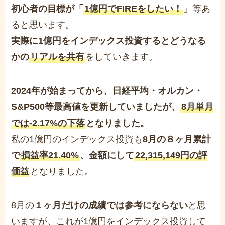
初心者の目標が「
1億円でFIREをしたい！
」
等あ
ると思います。
実際に1億円をインデックス投資するとどうなる
かの
リアルを共有
をしていきます。
2024年が始まってから、日経平均・オルカン・
S&P500等最高値を更新していましたが、
8月単月
では-2.17%の下落
となりました。
私の1億円のインデックス投資も
8月の８ヶ月累計
で
損益率21.40%
、金額にして
22,315,149円の評
価益
となりました。
8月の
１ヶ月だけの成績では参考にならない
と思
いますが、これが1億円をインデックス投資して