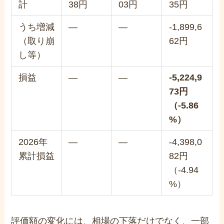
計
38円
03円
35円
うち増減
—
—
-1,899,6
（取り崩
62円
し等）
損益
—
—
-5,224,9
73円
（-5.86
%）
2026年
—
—
-4,398,0
累計損益
82円
（-4.94
%）
評価額の変化には、相場の下落だけでなく、一部