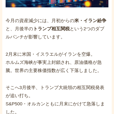
今月の資産減少には、月初からの
米・イラン紛争
と、月後半の
トランプ相互関税
という2つのダブ
ルパンチが影響しています。
2月末に米国・イスラエルがイランを空爆。
ホルムズ海峡が事実上封鎖され、原油価格が急
騰。世界の主要株価指数が広く下落しました。
そこへ3月後半、トランプ大統領の相互関税発表
が追い打ち。
S&P500・オルカンともに月末にかけて急落しま
した。