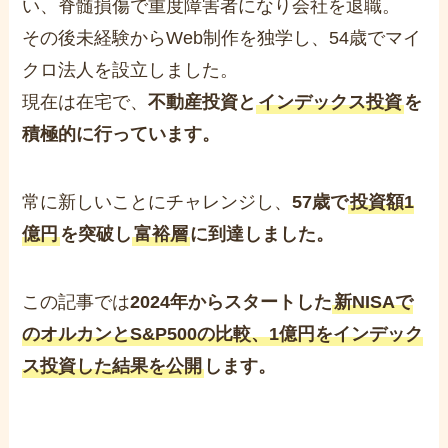
い、脊髄損傷で重度障害者になり会社を退職。
その後未経験からWeb制作を独学し、54歳でマイ
クロ法人を設立しました。
現在は在宅で、
不動産投資と
インデックス投資
を
積極的に行っています。
常に新しいことにチャレンジし、
57歳で
投資額1
億円
を突破し
富裕層
に到達しました。
この記事では
2024年からスタートした
新NISAで
のオルカンとS&P500の比較、1億円をインデック
ス投資した結果を公開
します。