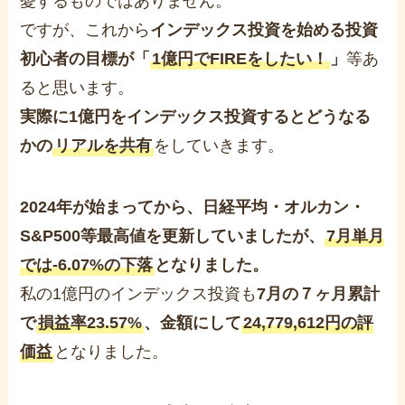
憂するものではありません。
ですが、これから
インデックス投資を始める投資
初心者の目標が「
1億円でFIREをしたい！
」
等あ
ると思います。
実際に1億円をインデックス投資するとどうなる
かの
リアルを共有
をしていきます。
2024年が始まってから、日経平均・オルカン・
S&P500等最高値を更新していましたが、
7月単月
では-6.07%の下落
となりました。
私の1億円のインデックス投資も
7月の７ヶ月累計
で
損益率23.57%
、金額にして
24,779,612円の評
価益
となりました。