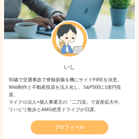
いし
50歳で交通事故で脊髄損傷を機にサイドFIREを決意。
Web制作と不動産投資を法人化し、S&P500に1億円投
資。
マイクロ法人×個人事業主の「二刀流」で資産拡大中。
リハビリ散歩とAMG絶景ドライブが日課。
プロフィール