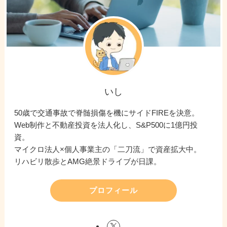
いし
50歳で交通事故で脊髄損傷を機にサイドFIREを決意。
Web制作と不動産投資を法人化し、S&P500に1億円投
資。
マイクロ法人×個人事業主の「二刀流」で資産拡大中。
リハビリ散歩とAMG絶景ドライブが日課。
プロフィール