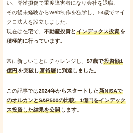
い、脊髄損傷で重度障害者になり会社を退職。
その後未経験からWeb制作を独学し、54歳でマイ
クロ法人を設立しました。
現在は在宅で、
不動産投資と
インデックス投資
を
積極的に行っています。
常に新しいことにチャレンジし、
57歳で
投資額1
億円
を突破し
富裕層
に到達しました。
この記事では
2024年からスタートした
新NISAで
のオルカンとS&P500の比較、1億円をインデック
ス投資した結果を公開
します。