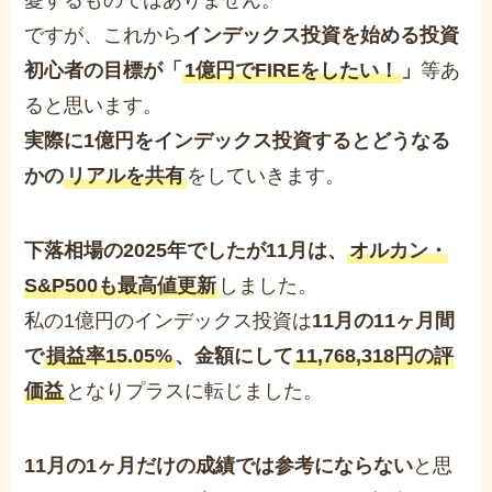
ですが、これから
インデックス投資を始める投資
初心者の目標が「
1億円でFIREをしたい！
」
等あ
ると思います。
実際に1億円をインデックス投資するとどうなる
かの
リアルを共有
をしていきます。
下落相場の2025年でしたが11月は、
オルカン・
S&P500も
最高値更新
しました。
私の1億円のインデックス投資は
11月の11ヶ月間
で
損益率15.05%
、金額にして
11,768,318円の評
価益
となりプラスに転じました。
11月の1ヶ月だけの成績では参考にならない
と思