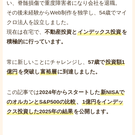
い、脊髄損傷で重度障害者になり会社を退職。
その後未経験からWeb制作を独学し、54歳でマイ
クロ法人を設立しました。
現在は在宅で、
不動産投資と
インデックス投資
を
積極的に行っています。
常に新しいことにチャレンジし、
57歳で
投資額1
億円
を突破し
富裕層
に到達しました。
この記事では
2024年からスタートした
新NISAで
のオルカンとS&P500の比較
、
1億円をインデッ
クス投資した2025年の結果
を公開します。