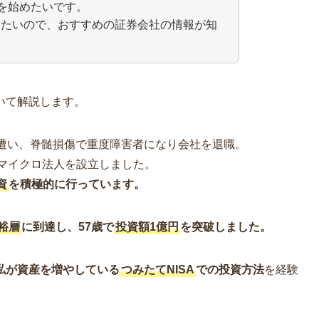
資を始めたいです。
したいので、おすすめの証券会社の情報が知
いて解説します。
に遭い、脊髄損傷で重度障害者になり会社を退職。
でマイクロ法人を設立しました。
資
を積極的に行っています。
裕層
に到達し、57歳で
投資額1億円
を突破しました。
私が資産を増やしている
つみたてNISA
での投資方法
を経験