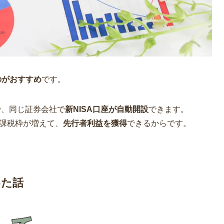
るのがおすすめ
です。
とで、同じ証券会社で
新NISA口座が自動開設
できます。
非課税枠が増えて、
先行者利益を獲得
できるからです。
めた話